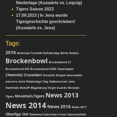
Niederlage (Auswärts vs. Leipzig)
Tigers Saison 2023
17.09.2023 | In Jena wurde
Tigergeschichte geschrieben!
(Auswärts vs. Jena)
Tags:
2016
American Football
Auftaktsieg
Berlin Bullets
Brockenbowl
Brockenbowl 21
Brockenbowl XXI
Brockenbowl XXIII
Cheerleader
Chemnitz Crusaders
Dominik Knispel
eberswalde
warriors
erste Niederlage
Flag
Hallenturnier
Jena
Hanfrieds
Kickoff
Magdeburg Virgin Guards
Montain
News 2013
Mountain.Tigers
Tigers
News 2014
News 2016
News 2017
Oberliga Ost
Radebeul Suburbian Foxes
Saisonauftakt