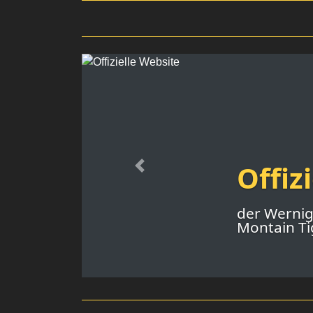
Offiz
Previous
der Werni
Montain Tig