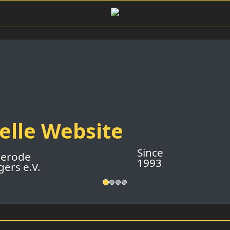
ielle Website
Since
gerode
1993
ers e.V.