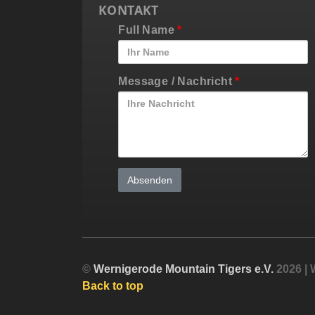
KONTAKT
Full Name
*
Message / Nachricht
*
©
Wernigerode Mountain Tigers e.V.
2026 |
Back to top