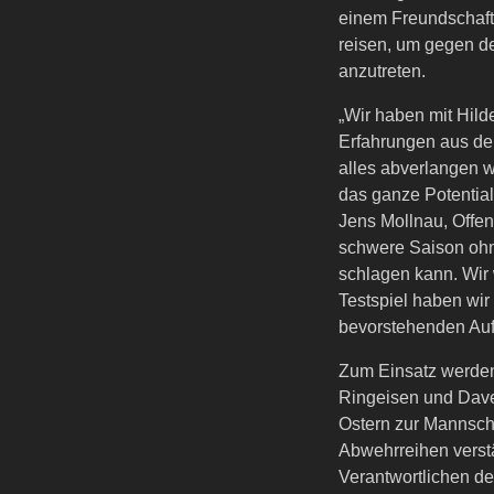
einem Freundschaft
reisen, um gegen de
anzutreten.
„Wir haben mit Hil
Erfahrungen aus der
alles abverlangen w
das ganze Potential
Jens Mollnau, Offen
schwere Saison ohn
schlagen kann. Wir
Testspiel haben wi
bevorstehenden Auf
Zum Einsatz werden
Ringeisen und Dave
Ostern zur Mannscha
Abwehrreihen verstär
Verantwortlichen de