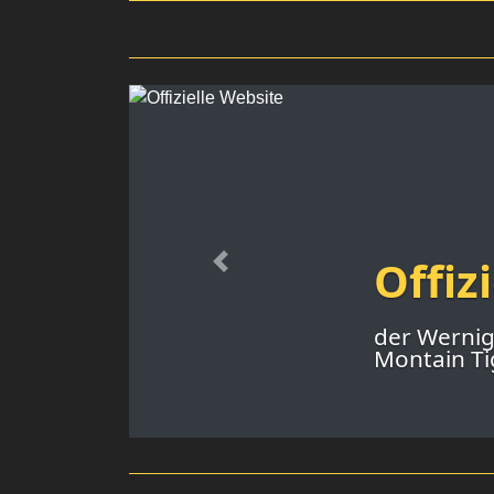
Offiz
Previous
der Werni
Montain Tig