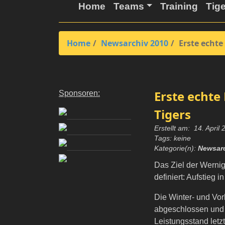
Home
Teams
Training
Tig
Home
Newsarchiv 2010
Erste echt
Erste echt
Sponsoren:
Tigers
Erstellt am: 14. April
Tags: keine
Kategorie(n):
Newsarc
Das Ziel der Wernig
definiert: Aufstieg i
Die Winter- und Vor
abgeschlossen und
Leistungsstand letz