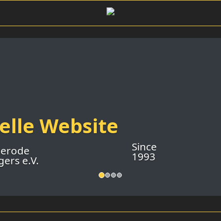
ielle Website
Since
gerode
1993
ers e.V.