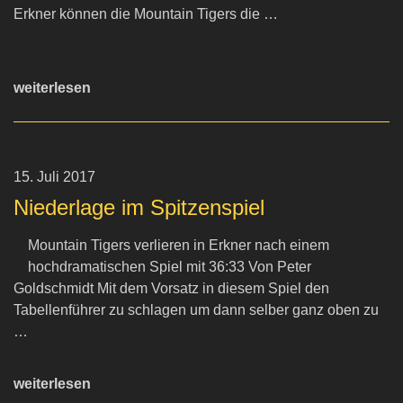
Erkner können die Mountain Tigers die …
weiterlesen
15. Juli 2017
Niederlage im Spitzenspiel
Mountain Tigers verlieren in Erkner nach einem
hochdramatischen Spiel mit 36:33 Von Peter
Goldschmidt Mit dem Vorsatz in diesem Spiel den
Tabellenführer zu schlagen um dann selber ganz oben zu
…
weiterlesen