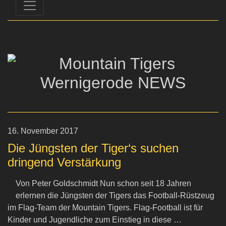
16. November 2017
Die Jüngsten der Tiger‘s suchen
dringend Verstärkung
Von Peter Goldschmidt Nun schon seit 18 Jahren
erlernen die Jüngsten der Tigers das Football-Rüstzeug
im Flag-Team der Mountain Tigers. Flag-Football ist für
Kinder und Jugendliche zum Einstieg in diese …