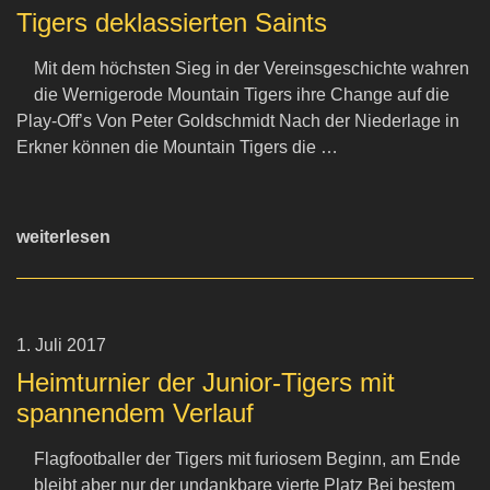
Tigers deklassierten Saints
Mit dem höchsten Sieg in der Vereinsgeschichte wahren
die Wernigerode Mountain Tigers ihre Change auf die
Play-Off’s Von Peter Goldschmidt Nach der Niederlage in
Erkner können die Mountain Tigers die …
weiterlesen
1. Juli 2017
Heimturnier der Junior-Tigers mit
spannendem Verlauf
Flagfootballer der Tigers mit furiosem Beginn, am Ende
bleibt aber nur der undankbare vierte Platz Bei bestem