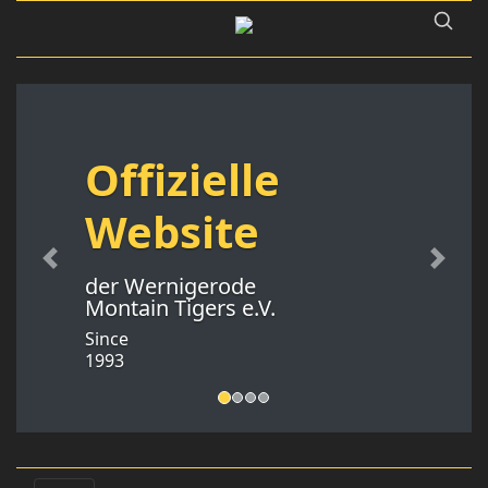
Offizielle
Website
Previous
Next
der Wernigerode
Montain Tigers e.V.
Since
1993