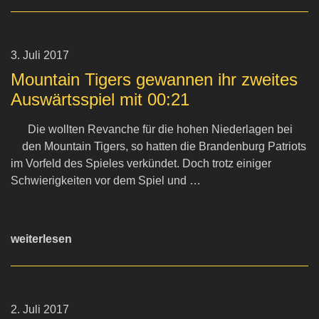
3. Juli 2017
Mountain Tigers gewannen ihr zweites
Auswärtsspiel mit 00:21
Die wollten Revanche für die hohen Niederlagen bei
den Mountain Tigers, so hatten die Brandenburg Patriots
im Vorfeld des Spieles verkündet. Doch trotz einiger
Schwierigkeiten vor dem Spiel und …
weiterlesen
2. Juli 2017