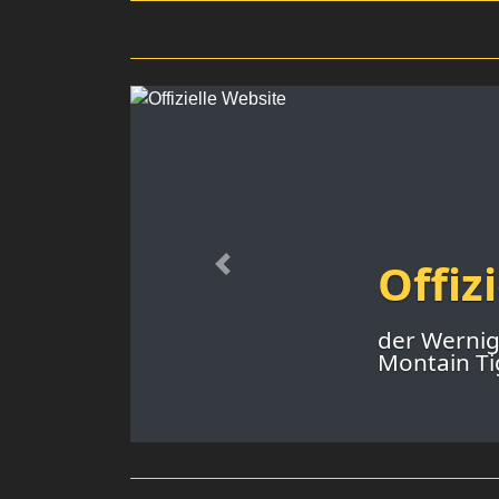
Offiz
Previous
der Werni
Montain Tig