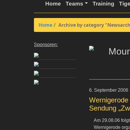
Home
Teams
Training
Tig
Home
Archive by category "Newsarch
Sponsoren:
6. September 2006
Wernigerode 
Sendung „Zwe
Am 29.08.06 folg
Wernigerode orga