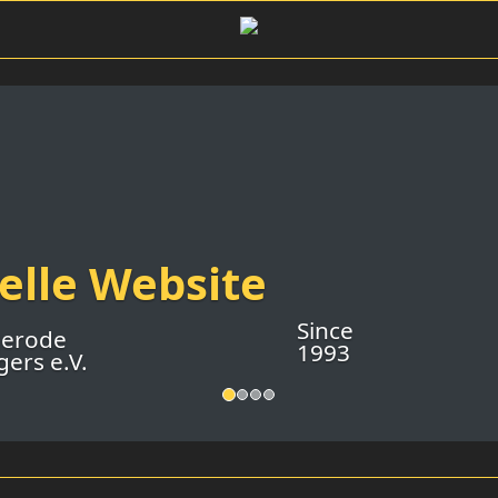
ielle Website
Since
gerode
1993
ers e.V.